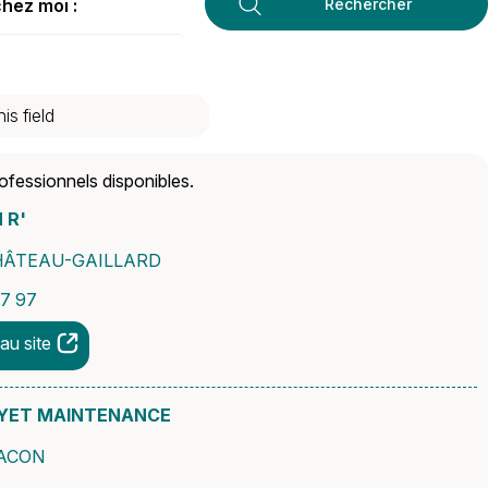
hez moi :
Rechercher
ofessionnels disponibles.
 R'
CHÂTEAU-GAILLARD
37 97
au site
YET MAINTENANCE
MACON