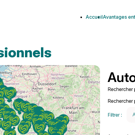
Aller
au
Accueil
Avantages ent
contenu
sionnels
Auto
Rechercher p
Rechercher p
Filtrer :