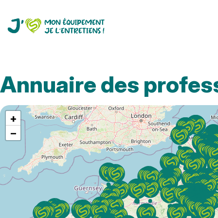
Annuaire des profes
+
−