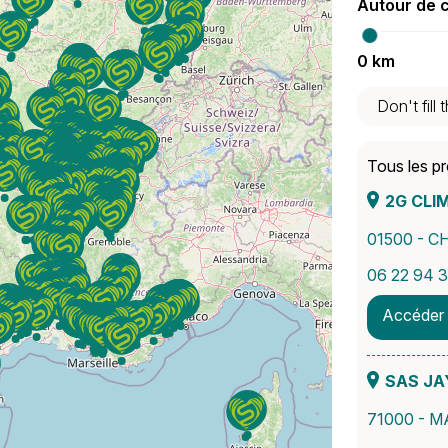
Autour de c
0 km
Tous les pr
2G CLIM
01500 - 
06 22 94 
Accéder 
SAS JA
71000 - 